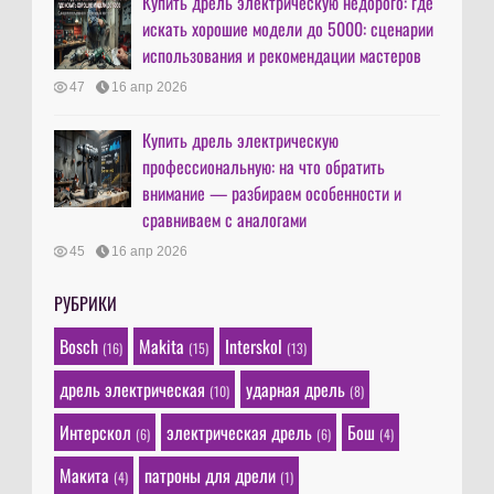
Купить дрель электрическую недорого: где
искать хорошие модели до 5000: сценарии
использования и рекомендации мастеров
47
16 апр 2026
Купить дрель электрическую
профессиональную: на что обратить
внимание — разбираем особенности и
сравниваем с аналогами
45
16 апр 2026
РУБРИКИ
Bosch
Makita
Interskol
(16)
(15)
(13)
дрель электрическая
ударная дрель
(10)
(8)
Интерскол
электрическая дрель
Бош
(6)
(6)
(4)
Макита
патроны для дрели
(4)
(1)